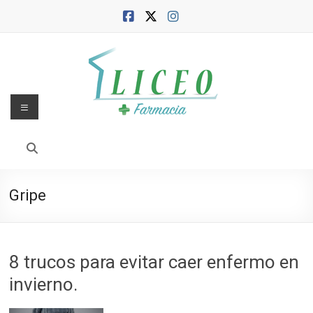
Saltar
al
contenido
Menú
Blog
de
la
Gripe
Farmacia
Liceo
8 trucos para evitar caer enfermo en
Farmacia,
invierno.
salud
y