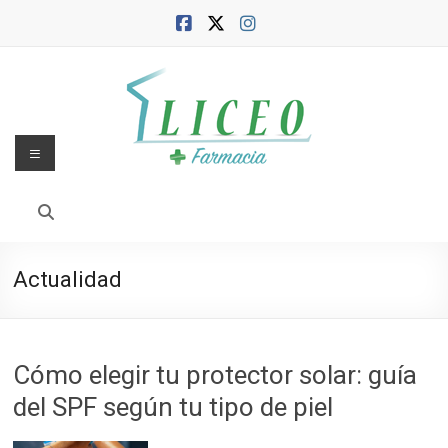
Saltar
al
contenido
Menú
Blog
de
la
Actualidad
Farmacia
Liceo
Cómo elegir tu protector solar: guía
Farmacia,
del SPF según tu tipo de piel
salud
y