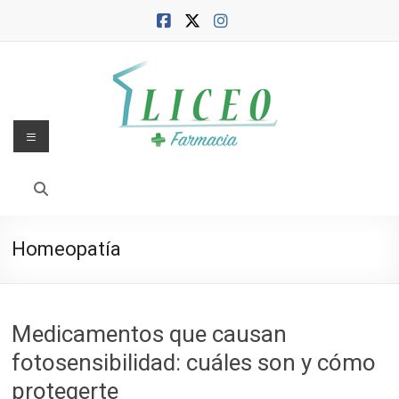
Saltar
al
contenido
Menú
Blog
de
la
Homeopatía
Farmacia
Liceo
Medicamentos que causan
Farmacia,
fotosensibilidad: cuáles son y cómo
salud
y
protegerte