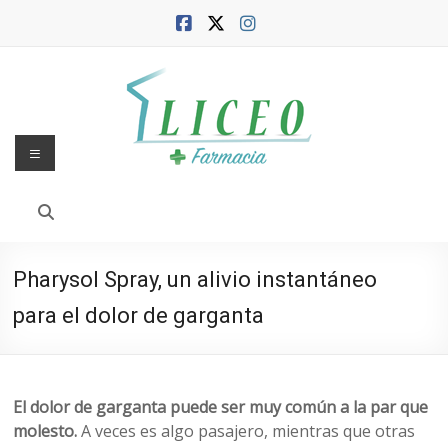
Saltar
al
contenido
Menú
Blog
de
la
Pharysol Spray, un alivio instantáneo
Farmacia
para el dolor de garganta
Liceo
Farmacia,
salud
El dolor de garganta puede ser muy común a la par que
y
molesto.
A veces es algo pasajero, mientras que otras