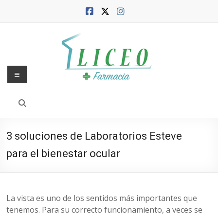
Saltar
al
contenido
Menú
Blog
de
la
3 soluciones de Laboratorios Esteve
Farmacia
para el bienestar ocular
Liceo
Farmacia,
salud
La vista es uno de los sentidos más importantes que
y
tenemos. Para su correcto funcionamiento, a veces se