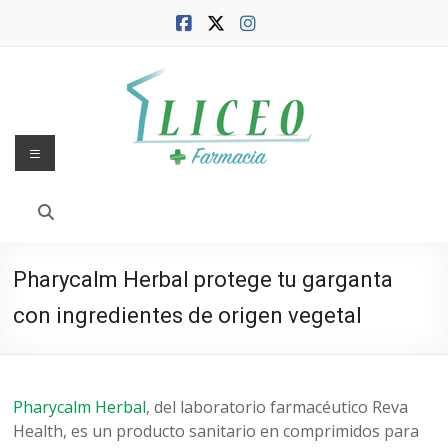
Saltar
al
contenido
Menú
Blog
de
la
Pharycalm Herbal protege tu garganta
Farmacia
con ingredientes de origen vegetal
Liceo
Farmacia,
salud
Pharycalm Herbal
, del laboratorio farmacéutico Reva
y
Health, es un producto sanitario en comprimidos para