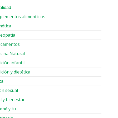
alidad
lementos alimenticios
ética
eopatía
icamentos
cina Natural
ición infantil
ición y dietética
ca
ón sexual
d y bienestar
ebé y tu