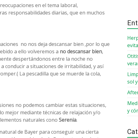
reocupaciones en el tema laboral,
tras responsabilidades diarias, que en muchos
Ent
Herp
aciones no nos deja descansar bien ,por lo que
evit
 debido a ello volveremos a
no descansar bien
,
Otit
emente despertándonos entre la noche no
ver
a conducir a situaciones de irritabilidad, y así
romper.( La pescadilla que se muerde la cola,
Limp
sol 
Afte
Medi
asiones no podemos cambiar estas situaciones,
y có
o mejor mediante técnicas de relajación y/o
lementos naturales cono
Serenia
.
Cat
 natural de Bayer para conseguir una cierta