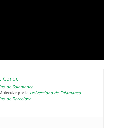
e Conde
dad de Salamanca
.
Molecular
por la
Universidad de Salamanca
.
dad de Barcelona
.