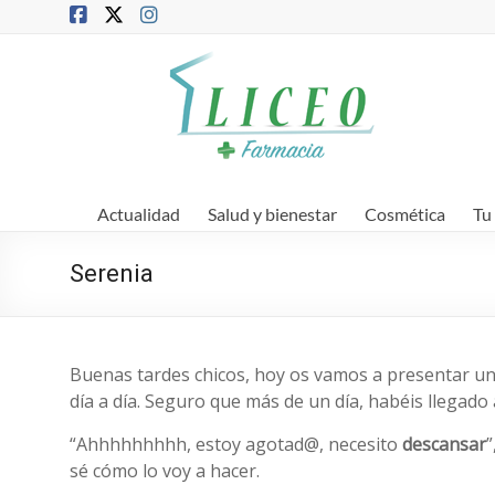
Saltar
al
contenido
Blog
de
la
Farmacia
Actualidad
Salud y bienestar
Cosmética
Tu
Liceo
Serenia
Farmacia,
salud
y
belleza
Buenas tardes chicos, hoy os vamos a presentar un
día a día. Seguro que más de un día, habéis llegado 
“Ahhhhhhhhh, estoy agotad@, necesito
descansar
”
sé cómo lo voy a hacer.