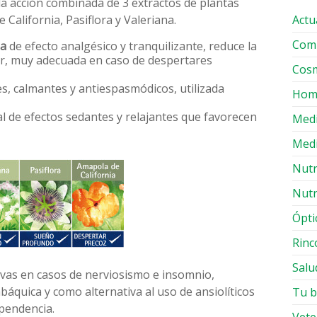
 la acción combinada de 3 extractos de plantas
California, Pasiflora y Valeriana.
Actu
Comp
ia
de efecto analgésico y tranquilizante, reduce la
r, muy adecuada en caso de despertares
Cosm
es, calmantes y antiespasmódicos, utilizada
Hom
al de efectos sedantes y relajantes que favorecen
Med
Medi
Nutr
Nutr
Ópti
Rinc
Salu
ivas en casos de nerviosismo e insomnio,
áquica y como alternativa al uso de ansiolíticos
Tu b
pendencia.