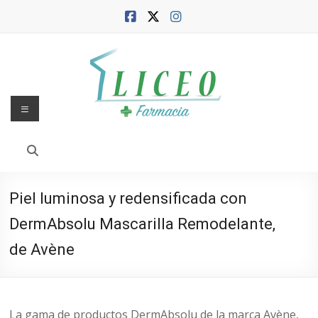
Saltar
al
contenido
Menú
Blog
de
la
Piel luminosa y redensificada con
Farmacia
DermAbsolu Mascarilla Remodelante,
Liceo
de Avène
Farmacia,
salud
y
La gama de productos DermAbsolu de la marca Avène,