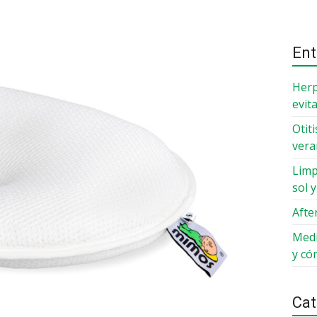
Ent
Herp
evit
Otit
ver
Limp
sol 
Afte
Medi
y có
Cat