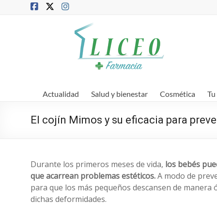
Saltar
al
contenido
Blog
de
la
Farmacia
Actualidad
Salud y bienestar
Cosmética
Tu
Liceo
El cojín Mimos y su eficacia para preve
Farmacia,
salud
y
belleza
Durante los primeros meses de vida,
los bebés pue
que acarrean problemas estéticos.
A modo de preve
para que los más pequeños descansen de manera óp
dichas deformidades.