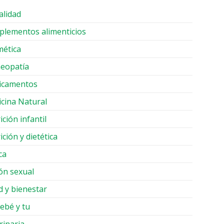
alidad
lementos alimenticios
ética
eopatía
icamentos
cina Natural
ición infantil
ición y dietética
ca
ón sexual
d y bienestar
ebé y tu