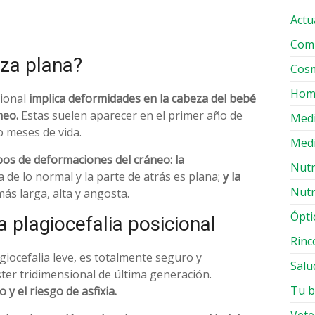
Actu
Comp
eza plana?
Cosm
Hom
ional
implica deformidades en la cabeza del bebé
neo.
Estas suelen aparecer en el primer año de
Med
o meses de vida.
Medi
pos de deformaciones del cráneo: la
Nutr
 de lo normal y la parte de atrás es plana;
y la
Nutr
ás larga, alta y angosta.
Ópti
a plagiocefalia posicional
Rinc
giocefalia leve, es totalmente seguro y
Salu
ster tridimensional de última generación.
Tu b
y el riesgo de asfixia.