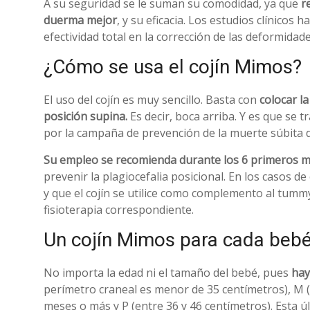
A su seguridad se le suman su comodidad, ya que
re
duerma mejor
, y su eficacia. Los estudios clínicos 
efectividad total en la corrección de las deformidad
¿Cómo se usa el cojín Mimos?
El uso del cojín es muy sencillo. Basta con
colocar l
posición supina.
Es decir, boca arriba. Y es que se
por la campaña de prevención de la muerte súbita de
Su empleo se recomienda durante los 6 primeros m
prevenir la plagiocefalia posicional. En los casos de 
y que el cojín se utilice como complemento al tummy
fisioterapia correspondiente.
Un cojín Mimos para cada beb
No importa la edad ni el tamaño del bebé, pues
hay
perímetro craneal es menor de 35 centímetros), M (
meses o más y P (entre 36 y 46 centímetros). Esta ú