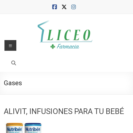
Saltar
al
contenido
Menú
Blog
de
la
Gases
Farmacia
Liceo
ALIVIT, INFUSIONES PARA TU BEBÉ
Farmacia,
salud
y