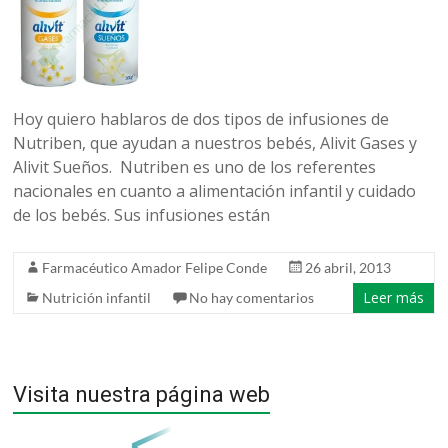
belleza
Hoy quiero hablaros de dos tipos de infusiones de
Nutriben, que ayudan a nuestros bebés, Alivit Gases y
Alivit Sueños. Nutriben es uno de los referentes
nacionales en cuanto a alimentación infantil y cuidado
de los bebés. Sus infusiones están
Farmacéutico Amador Felipe Conde
26 abril, 2013
Leer más
Nutrición infantil
No hay comentarios
Visita nuestra página web