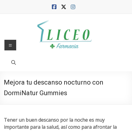
Saltar
al
contenido
Menú
Blog
de
la
Mejora tu descanso nocturno con
Farmacia
DormiNatur Gummies
Liceo
Farmacia,
salud
Tener un buen descanso por la noche es muy
y
importante para la salud, así como para afrontar la