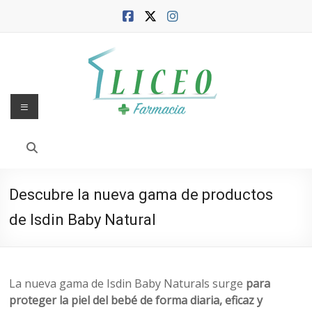
Saltar
al
contenido
Menú
Blog
de
la
Descubre la nueva gama de productos
Farmacia
de Isdin Baby Natural
Liceo
Farmacia,
salud
La nueva gama de Isdin Baby Naturals surge
para
y
proteger la piel del bebé de forma diaria, eficaz y